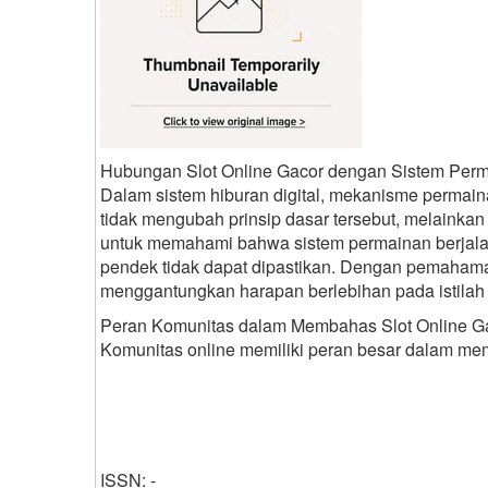
Hubungan Slot Online Gacor dengan Sistem Per
Dalam sistem hiburan digital, mekanisme permaina
tidak mengubah prinsip dasar tersebut, melaink
untuk memahami bahwa sistem permainan berjalan 
pendek tidak dapat dipastikan. Dengan pemahaman
menggantungkan harapan berlebihan pada istilah t
Peran Komunitas dalam Membahas Slot Online G
Komunitas online memiliki peran besar dalam me
ISSN: -