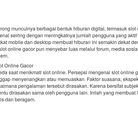
ng munculnya berbagai bentuk hiburan digital, termasuk slot 
ikenal seiring dengan meningkatnya jumlah pengguna yang aktif 
ngkat mobile dan desktop membuat hiburan ini semakin dekat d
lot online gacor pun menyebar luas melalui forum, media sosia
dern.
t Online Gacor
a saat menikmati slot online. Persepsi mengenai slot online 
anggap menyenangkan atau memuaskan. Faktor suasana, ekspek
imana pengalaman tersebut dirasakan. Karena bersifat subjekt
ntu dirasakan sama oleh pengguna lain. Inilah yang membuat i
mis dan beragam.