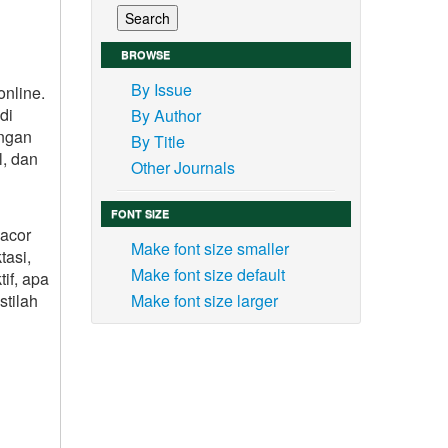
BROWSE
By Issue
online.
di
By Author
engan
By Title
l, dan
Other Journals
FONT SIZE
gacor
Make font size smaller
tasi,
Make font size default
if, apa
stilah
Make font size larger