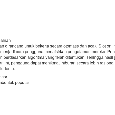
mainan
n dirancang untuk bekerja secara otomatis dan acak. Slot onli
an menjadi cara pengguna menafsirkan pengalaman mereka. Pen
berdasarkan algoritma yang telah ditentukan, sehingga hasil 
 ini, pengguna dapat menikmati hiburan secara lebih rasional
ertentu.
acor
mbentuk popular