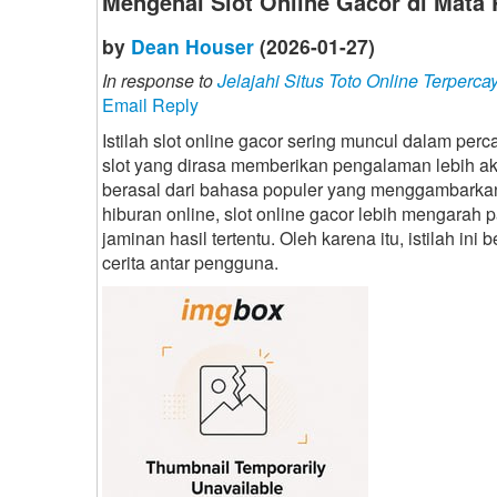
Mengenal Slot Online Gacor di Mata
by
Dean Houser
(2026-01-27)
In response to
Jelajahi Situs Toto Online Terperca
Email Reply
Istilah slot online gacor sering muncul dalam p
slot yang dirasa memberikan pengalaman lebih akt
berasal dari bahasa populer yang menggambarkan 
hiburan online, slot online gacor lebih mengara
jaminan hasil tertentu. Oleh karena itu, istilah
cerita antar pengguna.