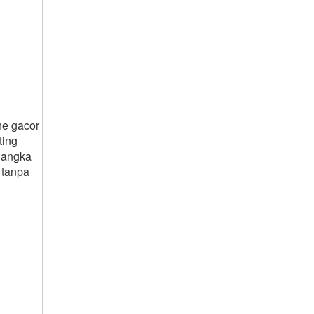
ne gacor
ting
jangka
 tanpa