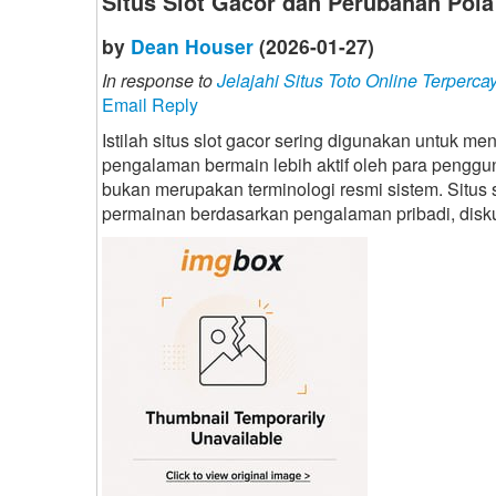
Situs Slot Gacor dan Perubahan Pola 
by
Dean Houser
(2026-01-27)
In response to
Jelajahi Situs Toto Online Terperca
Email Reply
Istilah situs slot gacor sering digunakan untuk 
pengalaman bermain lebih aktif oleh para pengguna
bukan merupakan terminologi resmi sistem. Situs 
permainan berdasarkan pengalaman pribadi, diskusi