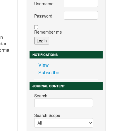
Username
Password
Remember me
an
 dan
forma
NOTIFICATIONS
View
Subscribe
JOURNAL CONTENT
Search
Search Scope