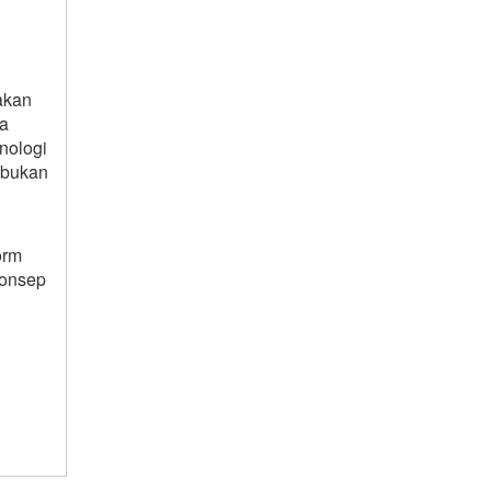
akan
ra
nologi
 bukan
orm
konsep