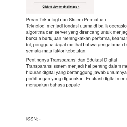
Peran Teknologi dan Sistem Permainan
Teknologi menjadi fondasi utama di balik operasi
algoritma dan server yang dirancang untuk menja
berkala bertujuan meningkatkan performa, kea
ini, pengguna dapat melihat bahwa pengalaman be
semata-mata faktor kebetulan.
Pentingnya Transparansi dan Edukasi Digital
Transparansi sistem menjadi hal penting dalam m
hiburan digital yang bertanggung jawab umumnya
perhitungan yang digunakan. Edukasi digital mem
merupakan bahasa popule
ISSN: -