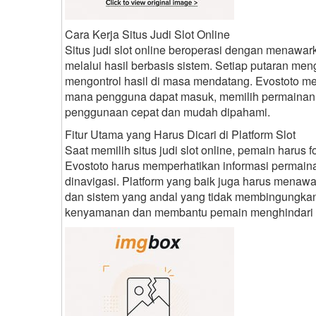
Cara Kerja Situs Judi Slot Online
Situs judi slot online beroperasi dengan menawark
melalui hasil berbasis sistem. Setiap putaran men
mengontrol hasil di masa mendatang. Evostoto men
mana pengguna dapat masuk, memilih permainan, 
penggunaan cepat dan mudah dipahami.
Fitur Utama yang Harus Dicari di Platform Slot
Saat memilih situs judi slot online, pemain harus
Evostoto harus memperhatikan informasi permaina
dinavigasi. Platform yang baik juga harus menawa
dan sistem yang andal yang tidak membingungka
kenyamanan dan membantu pemain menghindari 