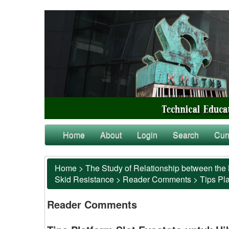
Home
About
Login
Search
Cur
Home
>
The Study of Relationship between the 
Skid Resistance
>
Reader Comments
>
Tips Pl
Reader Comments