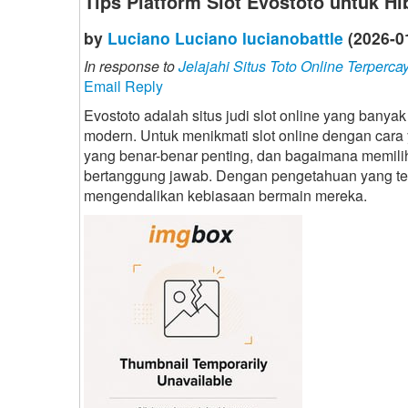
Tips Platform Slot Evostoto untuk H
by
Luciano Luciano lucianobattle
(2026-0
In response to
Jelajahi Situs Toto Online Terperca
Email Reply
Evostoto adalah situs judi slot online yang bany
modern. Untuk menikmati slot online dengan cara y
yang benar-benar penting, dan bagaimana memili
bertanggung jawab. Dengan pengetahuan yang tepa
mengendalikan kebiasaan bermain mereka.