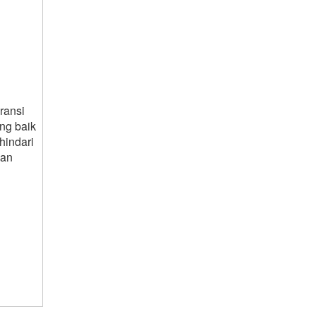
ransi
ng baik
hindari
dan