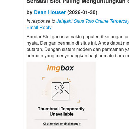
Sensasi Slot Paling Menguntungkan 
by
Dean Houser
(2026-01-30)
In response to
Jelajahi Situs Toto Online Terperca
Email Reply
Bandar Slot gacor semakin populer di kalangan p
nyata. Dengan bermain di situs ini, Anda dapat m
putaran. Dengan sistem modern dan permainan ya
bermain yang menyenangkan bagi pemain baru 