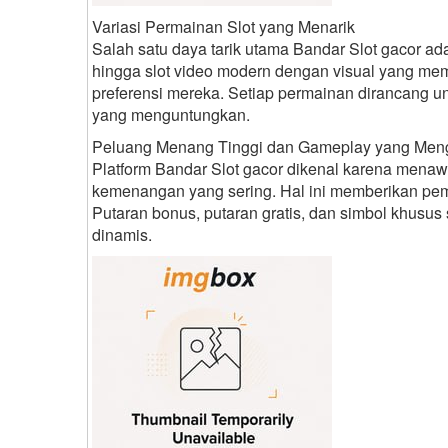
Variasi Permainan Slot yang Menarik
Salah satu daya tarik utama Bandar Slot gacor ada
hingga slot video modern dengan visual yang me
preferensi mereka. Setiap permainan dirancang unt
yang menguntungkan.
Peluang Menang Tinggi dan Gameplay yang Men
Platform Bandar Slot gacor dikenal karena menawa
kemenangan yang sering. Hal ini memberikan pem
Putaran bonus, putaran gratis, dan simbol khusus
dinamis.