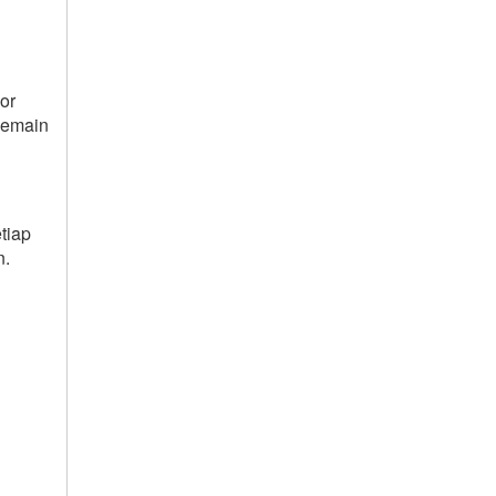
or
pemain
tiap
n.