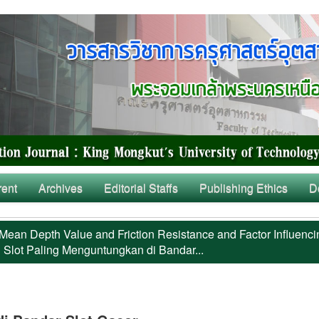
rent
Archives
Editorial Staffs
Publishing Ethics
D
Mean Depth Value and Friction Resistance and Factor Influenci
 Slot Paling Menguntungkan di Bandar...