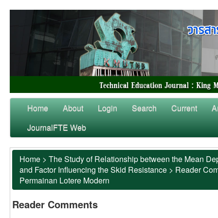
Home
About
Login
Search
Current
A
JournalFTE Web
Home
>
The Study of Relationship between the Mean Dep
and Factor Influencing the Skid Resistance
>
Reader Co
Permainan Lotere Modern
Reader Comments