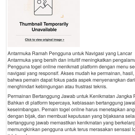
Antarmuka Ramah Pengguna untuk Navigasi yang Lancar
Antarmuka yang bersih dan intuitif meningkatkan pengalam
Pengguna togel online menikmati platform dengan menu sede
navigasi yang responsif. Akses mudah ke permainan, hasi
bahwa pemain dapat fokus pada aspek menyenangkan dari 
menghindari kebingungan atau frustrasi teknis.
Permainan Bertanggung Jawab untuk Kenikmatan Jangka 
Bahkan di platform tepercaya, kebiasaan bertanggung jawa
keseimbangan. Pemain togel online harus menetapkan ang
dengan bijak, dan membuat keputusan yang bijaksana se
bertanggung jawab memastikan kenikmatan yang berkelanju
memungkinkan pengguna untuk terus merasakan sensasi lot