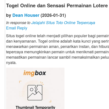
Togel Online dan Sensasi Permainan Loter
by
Dean Houser
(2026-01-31)
In response to
Jelajahi Situs Toto Online Terpercaya
Email Reply
Situs togel online telah menjadi pilihan populer bagi pem
dan kenyamanan. Togel online adalah kata kunci yang seri
menawarkan permainan aman, penarikan instan, dan hibura
tepercaya memungkinkan pemain untuk menikmati permainan
memastikan permainan lancar sambil memaksimalkan pel
nyata.