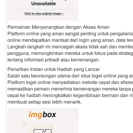
Permainan Menyenangkan dengan Akses Aman
Platform online yang aman sangat penting untuk pengalaman
online mendapatkan manfaat dari login yang aman, data tere
Langkah-langkah ini mencegah akses tidak sah dan membe
pengguna, memungkinkan mereka untuk fokus pada strateg
tentang informasi pribadi atau kemenangan.
Penarikan Instan untuk Hadiah yang Lancar
Salah satu keuntungan utama dari situs togel online yang a
Platform togel online menyediakan metode cepat dan efisi
memastikan pemain menerima kemenangan mereka tanpa pe
cepat ke hadiah meningkatkan kegembiraan bermain dan me
membuat setiap sesi lebih menarik.