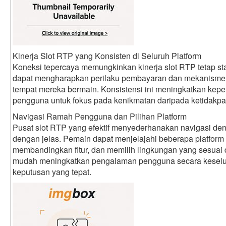
Kinerja Slot RTP yang Konsisten di Seluruh Platform
Koneksi tepercaya memungkinkan kinerja slot RTP tetap sta
dapat mengharapkan perilaku pembayaran dan mekanisme 
tempat mereka bermain. Konsistensi ini meningkatkan ke
pengguna untuk fokus pada kenikmatan daripada ketidakpa
Navigasi Ramah Pengguna dan Pilihan Platform
Pusat slot RTP yang efektif menyederhanakan navigasi deng
dengan jelas. Pemain dapat menjelajahi beberapa platform 
membandingkan fitur, dan memilih lingkungan yang sesuai
mudah meningkatkan pengalaman pengguna secara kesel
keputusan yang tepat.