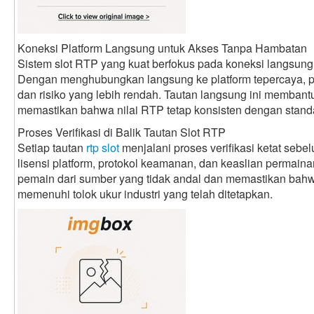
Koneksi Platform Langsung untuk Akses Tanpa Hambatan
Sistem slot RTP yang kuat berfokus pada koneksi langsung 
Dengan menghubungkan langsung ke platform tepercaya, p
dan risiko yang lebih rendah. Tautan langsung ini membant
memastikan bahwa nilai RTP tetap konsisten dengan stand
Proses Verifikasi di Balik Tautan Slot RTP
Setiap tautan
rtp slot
menjalani proses verifikasi ketat sebe
lisensi platform, protokol keamanan, dan keaslian permain
pemain dari sumber yang tidak andal dan memastikan bah
memenuhi tolok ukur industri yang telah ditetapkan.