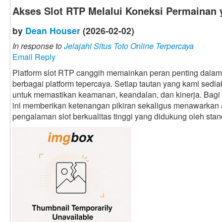
Akses Slot RTP Melalui Koneksi Permainan y
by
Dean Houser
(2026-02-02)
In response to
Jelajahi Situs Toto Online Terpercaya
Email Reply
Platform slot RTP canggih memainkan peran penting dal
berbagai platform tepercaya. Setiap tautan yang kami sedia
untuk memastikan keamanan, keandalan, dan kinerja. Bagi
ini memberikan ketenangan pikiran sekaligus menawarkan
pengalaman slot berkualitas tinggi yang didukung oleh sta