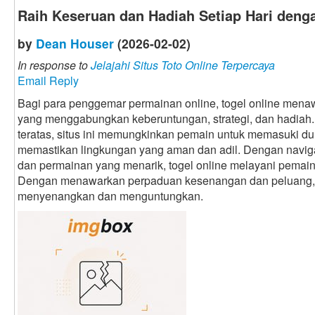
Raih Keseruan dan Hadiah Setiap Hari deng
by
Dean Houser
(2026-02-02)
In response to
Jelajahi Situs Toto Online Terpercaya
Email Reply
Bagi para penggemar permainan online, togel online me
yang menggabungkan keberuntungan, strategi, dan hadiah. S
teratas, situs ini memungkinkan pemain untuk memasuki d
memastikan lingkungan yang aman dan adil. Dengan navigasi 
dan permainan yang menarik, togel online melayani pema
Dengan menawarkan perpaduan kesenangan dan peluang, pl
menyenangkan dan menguntungkan.