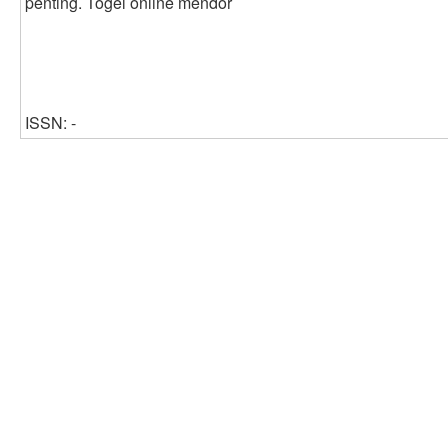
penting. Togel online mendor
ISSN: -