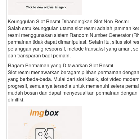
Keunggulan Slot Resmi Dibandingkan Slot Non-Resmi
Salah satu keunggulan utama slot resmi adalah jaminan k
resmi menggunakan sistem Random Number Generator (RNG)
permainan tidak dapat dimanipulasi. Selain itu, situs slo
pelanggan yang responsif, metode transaksi yang aman, ser
dan transparan bagi pemain.
Ragam Permainan yang Ditawarkan Slot Resmi
Slot resmi menawarkan beragam pilihan permainan dengan t
yang berbeda-beda. Mulai dari slot klasik, slot video moder
progresif, semuanya tersedia untuk memenuhi selera pemain
mudah bosan dan dapat menyesuaikan permainan dengan g
dimiliki.