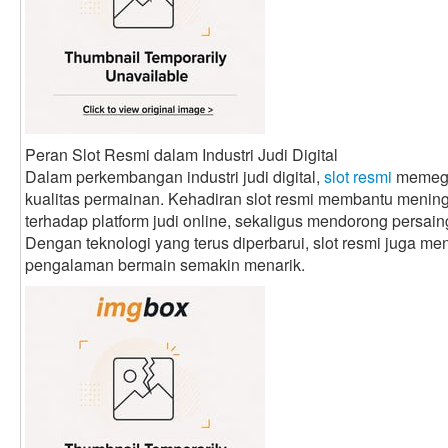
Peran Slot Resmi dalam Industri Judi Digital
Dalam perkembangan industri judi digital,
slot resmi
memegan
kualitas permainan. Kehadiran slot resmi membantu meni
terhadap platform judi online, sekaligus mendorong persai
Dengan teknologi yang terus diperbarui, slot resmi juga 
pengalaman bermain semakin menarik.