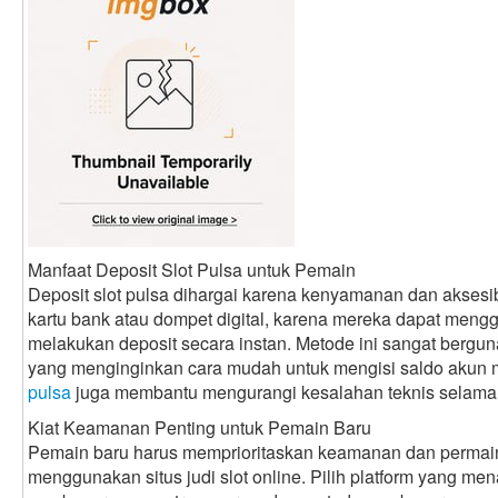
Manfaat Deposit Slot Pulsa untuk Pemain
Deposit slot pulsa dihargai karena kenyamanan dan aksesi
kartu bank atau dompet digital, karena mereka dapat meng
melakukan deposit secara instan. Metode ini sangat bergu
yang menginginkan cara mudah untuk mengisi saldo akun
pulsa
juga membantu mengurangi kesalahan teknis selama 
Kiat Keamanan Penting untuk Pemain Baru
Pemain baru harus memprioritaskan keamanan dan permai
menggunakan situs judi slot online. Pilih platform yang men