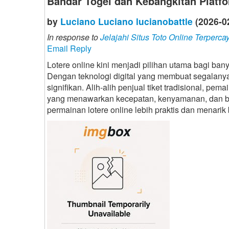
Bandar Togel dan Kebangkitan Platfo
by
Luciano Luciano lucianobattle
(2026-0
In response to
Jelajahi Situs Toto Online Terperca
Email Reply
Lotere online kini menjadi pilihan utama bagi 
Dengan teknologi digital yang membuat segalanya 
signifikan. Alih-alih penjual tiket tradisional, pe
yang menawarkan kecepatan, kenyamanan, dan berb
permainan lotere online lebih praktis dan menari