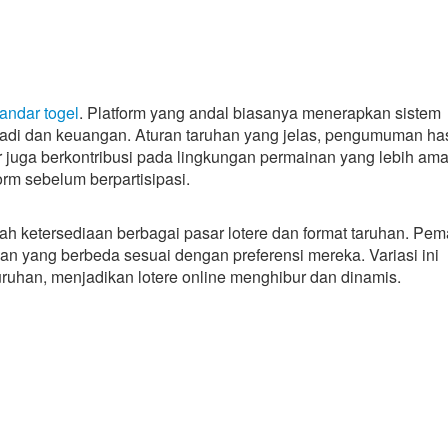
andar togel
. Platform yang andal biasanya menerapkan sistem
ibadi dan keuangan. Aturan taruhan yang jelas, pengumuman has
ir juga berkontribusi pada lingkungan permainan yang lebih ama
orm sebelum berpartisipasi.
lah ketersediaan berbagai pasar lotere dan format taruhan. Pem
an yang berbeda sesuai dengan preferensi mereka. Variasi ini
uhan, menjadikan lotere online menghibur dan dinamis.