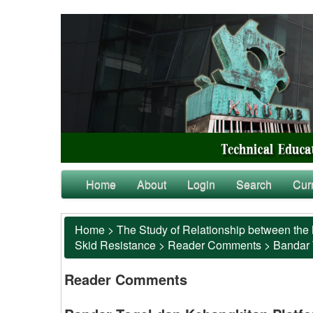
Home
About
Login
Search
Cur
Home
>
The Study of Relationship between the 
Skid Resistance
>
Reader Comments
>
Bandar 
Reader Comments