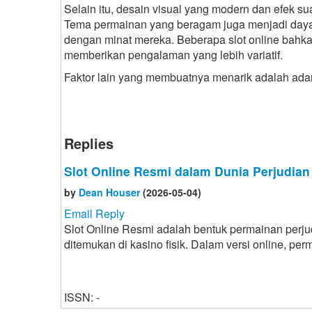
Selain itu, desain visual yang modern dan efek 
Tema permainan yang beragam juga menjadi daya t
dengan minat mereka. Beberapa slot online bahkan t
memberikan pengalaman yang lebih variatif.
Faktor lain yang membuatnya menarik adalah ad
Replies
Slot Online Resmi dalam Dunia Perjudian 
by
Dean Houser
(2026-05-04)
Email Reply
Slot Online Resmi adalah bentuk permainan perjudia
ditemukan di kasino fisik. Dalam versi online, per
ISSN: -