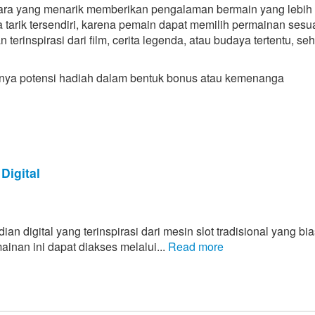
suara yang menarik memberikan pengalaman bermain yang lebih i
arik tersendiri, karena pemain dapat memilih permainan sesu
erinspirasi dari film, cerita legenda, atau budaya tertentu, se
anya potensi hadiah dalam bentuk bonus atau kemenanga
Digital
n digital yang terinspirasi dari mesin slot tradisional yang bi
mainan ini dapat diakses melalui...
Read more