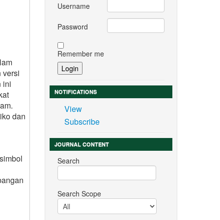
Username
Password
Remember me
alam
 versi
 ini
NOTIFICATIONS
kat
gam.
View
siko dan
Subscribe
JOURNAL CONTENT
 simbol
Search
mbangan
Search Scope