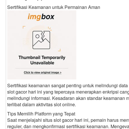
Sertifikasi Keamanan untuk Permainan Aman
Sertifikasi keamanan sangat penting untuk melindungi data 
slot gacor hari ini yang tepercaya menerapkan enkripsi ca
melindungi informasi. Kesadaran akan standar keamanan
terlibat dalam aktivitas slot online.
Tips Memilih Platform yang Tepat
Saat menjelajahi situs slot gacor hari ini, pemain harus mem
reguler, dan mengkonfirmasi sertifikasi keamanan. Mengeval