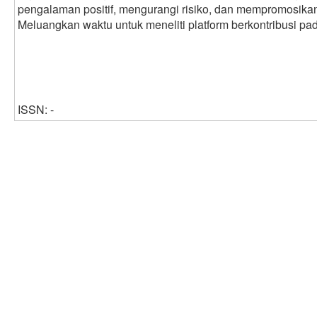
pengalaman positif, mengurangi risiko, dan mempromosika
Meluangkan waktu untuk meneliti platform berkontribusi pa
ISSN: -