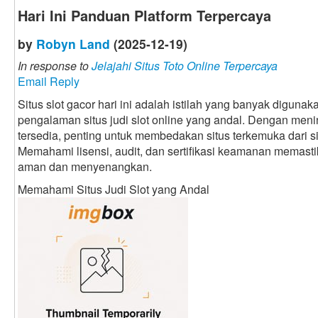
Hari Ini Panduan Platform Terpercaya
by
Robyn Land
(2025-12-19)
In response to
Jelajahi Situs Toto Online Terpercaya
Email Reply
Situs slot gacor hari ini adalah istilah yang banyak digun
pengalaman situs judi slot online yang andal. Dengan meni
tersedia, penting untuk membedakan situs terkemuka dari si
Memahami lisensi, audit, dan sertifikasi keamanan memast
aman dan menyenangkan.
Memahami Situs Judi Slot yang Andal