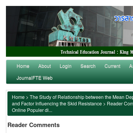
Home
About
Login
Search
Current
A
JournalFTE Web
Home
>
The Study of Relationship between the Mean Dep
and Factor Influencing the Skid Resistance
>
Reader Co
Online Populer di...
Reader Comments