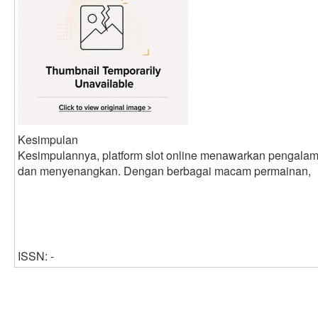
Kesimpulan
Kesimpulannya, platform slot online menawarkan pengala
dan menyenangkan. Dengan berbagai macam permainan,
ISSN: -