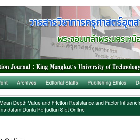
rent
Archives
Editorial Staffs
Publishing Ethics
D
Mean Depth Value and Friction Resistance and Factor Influenci
a dalam Dunia Perjudian Slot Online