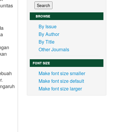
unitas
BROWSE
By Issue
da
By Author
ka
By Title
engan
Other Journals
ikan
FONT SIZE
sebuah
Make font size smaller
r.
Make font size default
pengaruh
Make font size larger