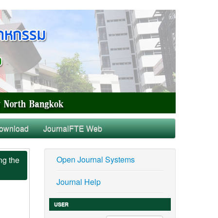
ownload
JournalFTE Web
Open Journal Systems
ng the
Journal Help
USER