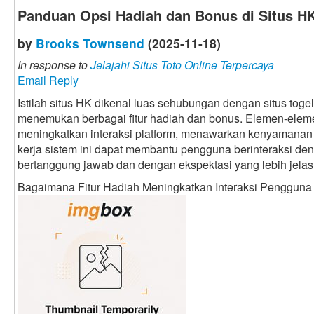
Panduan Opsi Hadiah dan Bonus di Situs H
by
Brooks Townsend
(2025-11-18)
In response to
Jelajahi Situs Toto Online Terpercaya
Email Reply
Istilah situs HK dikenal luas sehubungan dengan situs toge
menemukan berbagai fitur hadiah dan bonus. Elemen-eleme
meningkatkan interaksi platform, menawarkan kenyamanan 
kerja sistem ini dapat membantu pengguna berinteraksi den
bertanggung jawab dan dengan ekspektasi yang lebih jelas
Bagaimana Fitur Hadiah Meningkatkan Interaksi Pengguna