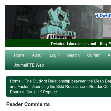
Home
About
Login
Search
Current
A
JournalFTE Web
Home
>
The Study of Relationship between the Mean Dep
and Factor Influencing the Skid Resistance
>
Reader Co
Bonus di Situs HK Populer
Reader Comments