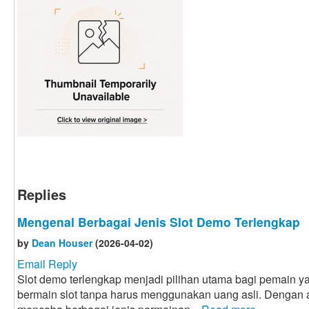
Replies
Mengenal Berbagai Jenis Slot Demo Terlengkap
by
Dean Houser
(2026-04-02)
Email Reply
Slot demo terlengkap menjadi pilihan utama bagi pemain 
bermain slot tanpa harus menggunakan uang asli. Dengan ad