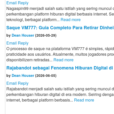
Email Reply
Nagaspin99 menjadi salah satu istilah yang sering munc
perkembangan platform hiburan digital berbasis internet. S
teknologi, berbagai platform...
Read more
Saque VM777: Guia Completo Para Retirar Dinhe
by
Dean Houser
(2026-05-29)
Email Reply
O processo de saque na plataforma VM777 é simples, rápid
praticidade aos usuários. Atualmente, muitos jogadores pr
disponibilizem retiradas...
Read more
Rajabandot sebagai Fenomena Hiburan Digital di
by
Dean Houser
(2026-06-05)
Email Reply
Rajabandot menjadi salah satu istilah yang sering muncu
perkembangan hiburan digital di era modern. Seiring deng
internet, berbagai platform berbasis...
Read more