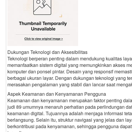
Dukungan Teknologi dan Aksesibilitas
Teknologi berperan penting dalam mendukung kualitas laya
memanfaatkan sistem digital yang memungkinkan akses mela
komputer dan ponsel pintar. Desain yang responsif memastik
berbagai ukuran layar. Dengan dukungan teknologi yang te
merasakan pengalaman yang stabil dan lancar saat mengak
Aspek Keamanan dan Kenyamanan Pengguna
Keamanan dan kenyamanan merupakan faktor penting dalam h
judi 89 umumnya menaruh perhatian pada perlindungan dat
keamanan digital. Tujuannya adalah menjaga informasi tetap
berlangsung. Selain itu, struktur navigasi yang jelas dan lay
berkontribusi pada kenyamanan, sehingga pengguna dapat 