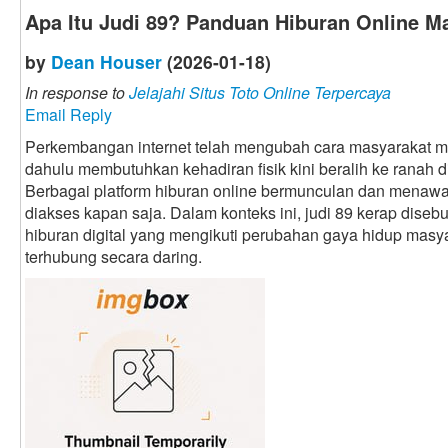
Apa Itu Judi 89? Panduan Hiburan Online M
by
Dean Houser
(2026-01-18)
In response to
Jelajahi Situs Toto Online Terpercaya
Email Reply
Perkembangan internet telah mengubah cara masyarakat men
dahulu membutuhkan kehadiran fisik kini beralih ke ranah dig
Berbagai platform hiburan online bermunculan dan menaw
diakses kapan saja. Dalam konteks ini, judi 89 kerap diseb
hiburan digital yang mengikuti perubahan gaya hidup masy
terhubung secara daring.