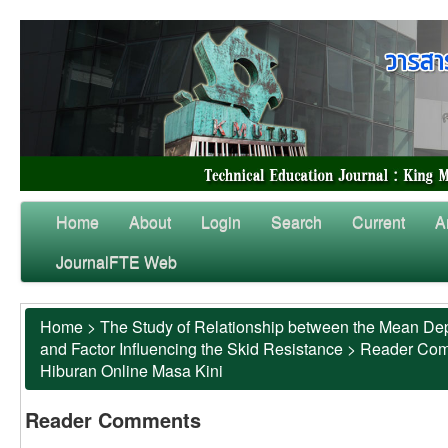
Home
About
Login
Search
Current
A
JournalFTE Web
Home
>
The Study of Relationship between the Mean Dep
and Factor Influencing the Skid Resistance
>
Reader Co
Hiburan Online Masa Kini
Reader Comments