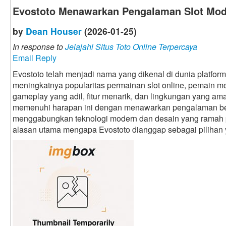
Evostoto Menawarkan Pengalaman Slot Mo
by
Dean Houser
(2026-01-25)
In response to
Jelajahi Situs Toto Online Terpercaya
Email Reply
Evostoto telah menjadi nama yang dikenal di dunia platform s
meningkatnya popularitas permainan slot online, pemain 
gameplay yang adil, fitur menarik, dan lingkungan yang am
memenuhi harapan ini dengan menawarkan pengalaman ber
menggabungkan teknologi modern dan desain yang ramah 
alasan utama mengapa Evostoto dianggap sebagai pilihan y