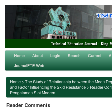
Home
About
Login
Search
Current
A
JournalFTE Web
Home
>
The Study of Relationship between the Mean Dep
and Factor Influencing the Skid Resistance
>
Reader Co
Pengalaman Slot Modern
Reader Comments