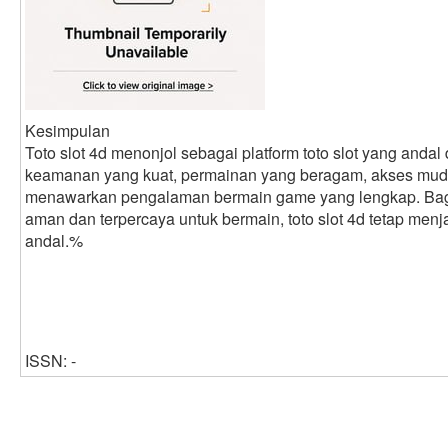
Kesimpulan
Toto slot 4d menonjol sebagai platform toto slot yang andal
keamanan yang kuat, permainan yang beragam, akses muda
menawarkan pengalaman bermain game yang lengkap. Bag
aman dan terpercaya untuk bermain, toto slot 4d tetap menj
andal.%
ISSN: -