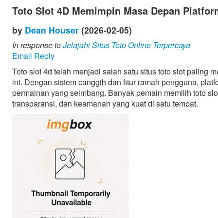
Toto Slot 4D Memimpin Masa Depan Platform
by
Dean Houser
(2026-02-05)
In response to
Jelajahi Situs Toto Online Terpercaya
Email Reply
Toto slot 4d telah menjadi salah satu situs toto slot paling
ini. Dengan sistem canggih dan fitur ramah pengguna, plat
permainan yang seimbang. Banyak pemain memilih toto sl
transparansi, dan keamanan yang kuat di satu tempat.