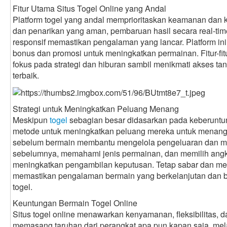
Fitur Utama Situs Togel Online yang Andal
Platform togel yang andal memprioritaskan keamanan dan
dan penarikan yang aman, pembaruan hasil secara real-ti
responsif memastikan pengalaman yang lancar. Platform i
bonus dan promosi untuk meningkatkan permainan. Fitur-fi
fokus pada strategi dan hiburan sambil menikmati akses tan
terbaik.
Strategi untuk Meningkatkan Peluang Menang
Meskipun
togel
sebagian besar didasarkan pada keberunt
metode untuk meningkatkan peluang mereka untuk menang
sebelum bermain membantu mengelola pengeluaran dan men
sebelumnya, memahami jenis permainan, dan memilih ang
meningkatkan pengambilan keputusan. Tetap sabar dan mem
memastikan pengalaman bermain yang berkelanjutan dan 
togel.
Keuntungan Bermain Togel Online
Situs togel online menawarkan kenyamanan, fleksibilitas, d
memasang taruhan dari perangkat apa pun kapan saja, mel