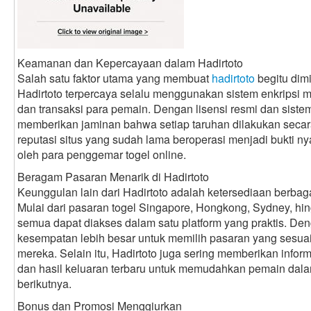
Keamanan dan Kepercayaan dalam Hadirtoto
Salah satu faktor utama yang membuat
hadirtoto
begitu dim
Hadirtoto terpercaya selalu menggunakan sistem enkripsi m
dan transaksi para pemain. Dengan lisensi resmi dan siste
memberikan jaminan bahwa setiap taruhan dilakukan secara 
reputasi situs yang sudah lama beroperasi menjadi bukti 
oleh para penggemar togel online.
Beragam Pasaran Menarik di Hadirtoto
Keunggulan lain dari Hadirtoto adalah ketersediaan berbaga
Mulai dari pasaran togel Singapore, Hongkong, Sydney, h
semua dapat diakses dalam satu platform yang praktis. Deng
kesempatan lebih besar untuk memilih pasaran yang sesua
mereka. Selain itu, Hadirtoto juga sering memberikan info
dan hasil keluaran terbaru untuk memudahkan pemain dal
berikutnya.
Bonus dan Promosi Menggiurkan