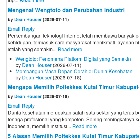
top...
Read more
Mengenal Wengtoto dan Perubahan Industri
by
Dean Houser
(2026-07-11)
Email Reply
Perkembangan teknologi internet telah membawa banyak p
kehidupan, termasuk cara masyarakat menikmati layanan hibu
istilah yang semakin...
Read more
Wengtoto: Fenomena Platform Digital yang Semakin
by
Dean Houser
(2026-07-11)
Membangun Masa Depan Cerah di Dunia Kesehatan
by
Dean Houser
(2026-07-18)
Mengapa Memilih Poltekkes Kutai Timur Kabupat
by
Dean Houser
(2026-07-18)
Email Reply
Dunia kesehatan merupakan salah satu sektor yang terus
tenaga profesional yang kompeten. Seiring meningkatnya 
Indonesia, memilih institusi...
Read more
5 Alasan Memilih Poltekkes Kutai Timur Kabupat