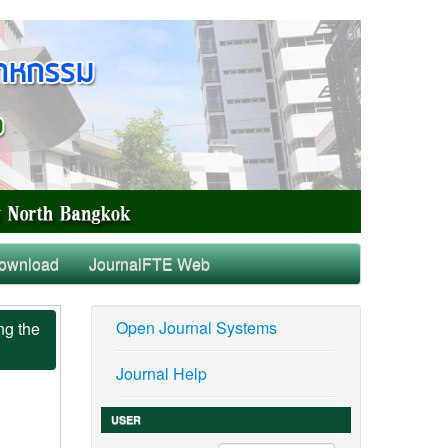
ownload
JournalFTE Web
Open Journal Systems
ng the
Journal Help
USER