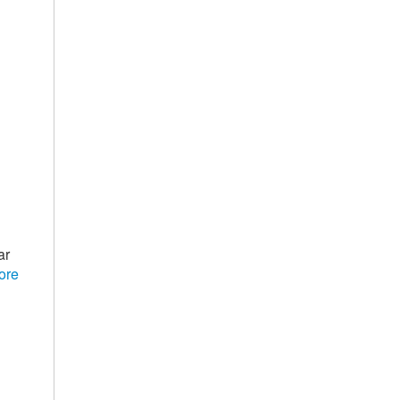
ar
ore