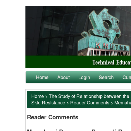
Home
About
Login
Search
Cur
Home
>
The Study of Relationship between the 
Skid Resistance
>
Reader Comments
>
Memaha
Reader Comments