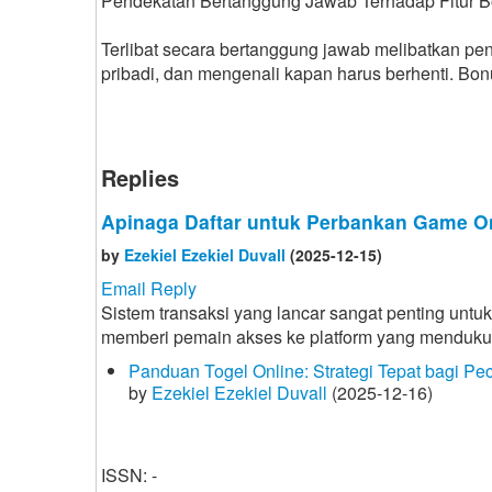
Pendekatan Bertanggung Jawab Terhadap Fitur 
Terlibat secara bertanggung jawab melibatkan p
pribadi, dan mengenali kapan harus berhenti. Bonu
Replies
Apinaga Daftar untuk Perbankan Game O
by
Ezekiel Ezekiel Duvall
(2025-12-15)
Email Reply
Sistem transaksi yang lancar sangat penting unt
memberi pemain akses ke platform yang mendukun
Panduan Togel Online: Strategi Tepat bagi Pe
by
Ezekiel Ezekiel Duvall
(2025-12-16)
ISSN: -