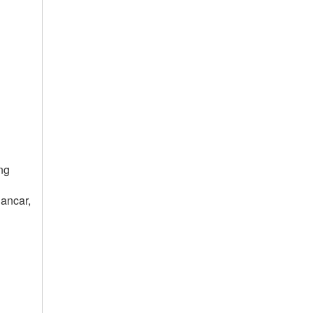
ng
ancar,