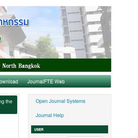
ownload
JournalFTE Web
Open Journal Systems
ng the
Journal Help
USER