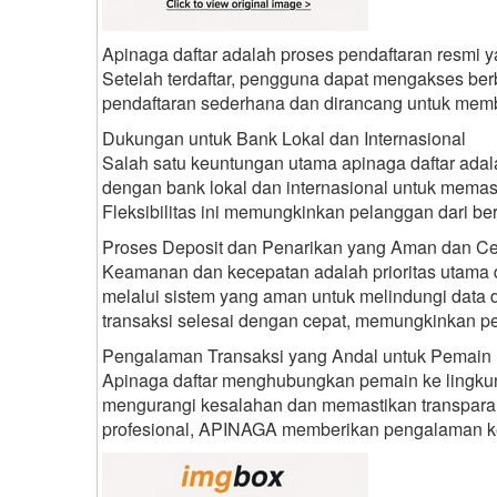
Apinaga daftar adalah proses pendaftaran resmi
Setelah terdaftar, pengguna dapat mengakses berb
pendaftaran sederhana dan dirancang untuk mem
Dukungan untuk Bank Lokal dan Internasional
Salah satu keuntungan utama apinaga daftar ada
dengan bank lokal dan internasional untuk mema
Fleksibilitas ini memungkinkan pelanggan dari be
Proses Deposit dan Penarikan yang Aman dan C
Keamanan dan kecepatan adalah prioritas utama 
melalui sistem yang aman untuk melindungi data 
transaksi selesai dengan cepat, memungkinkan p
Pengalaman Transaksi yang Andal untuk Pemain
Apinaga daftar menghubungkan pemain ke lingkung
mengurangi kesalahan dan memastikan transpara
profesional, APINAGA memberikan pengalaman ke