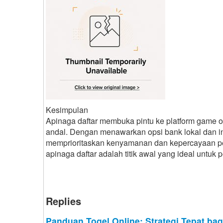
Kesimpulan
Apinaga daftar membuka pintu ke platform game
andal. Dengan menawarkan opsi bank lokal dan i
memprioritaskan kenyamanan dan kepercayaan pem
apinaga daftar adalah titik awal yang ideal untuk 
Replies
Panduan Togel Online: Strategi Tepat ba