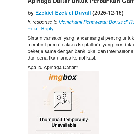
Apinaga Daftar untuk Perbankan Ga
by
Ezekiel Ezekiel Duvall
(2025-12-15)
In response to
Memahami Penawaran Bonus di Rua
Email Reply
Sistem transaksi yang lancar sangat penting unt
memberi pemain akses ke platform yang menduku
bekerja sama dengan bank lokal dan internasion
dan penarikan tanpa komplikasi.
Apa Itu Apinaga Daftar?