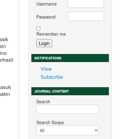
Username
Password
Remember me
asik
ain
ino
NOTIFICATIONS
rhasil
View
Subscribe
masuk
JOURNAL CONTENT
makin
Search
Search Scope