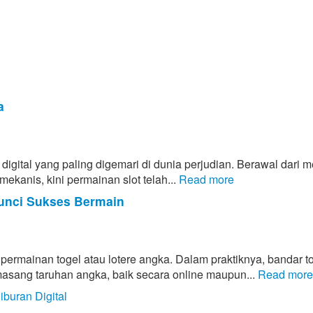
a
digital yang paling digemari di dunia perjudian. Berawal dari m
ekanis, kini permainan slot telah...
Read more
unci Sukses Bermain
ermainan togel atau lotere angka. Dalam praktiknya, bandar t
sang taruhan angka, baik secara online maupun...
Read more
iburan Digital