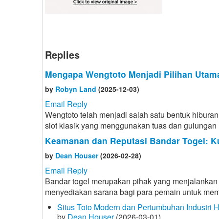
Replies
Mengapa Wengtoto Menjadi Pilihan Utam
by
Robyn Land
(2025-12-03)
Email Reply
Wengtoto telah menjadi salah satu bentuk hiburan 
slot klasik yang menggunakan tuas dan gulungan m
Keamanan dan Reputasi Bandar Togel: K
by
Dean Houser
(2026-02-28)
Email Reply
Bandar togel merupakan pihak yang menjalankan p
menyediakan sarana bagi para pemain untuk mema
Situs Toto Modern dan Pertumbuhan Industri H
by
Dean Houser
(2026-03-01)