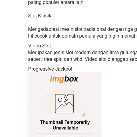
paling populer antara lain:
Slot Klasik
Mengadaptasi mesin slot tradisional dengan tiga 
ini cocok untuk pemain pemula yang ingin memah
Video Slot
Merupakan jenis slot modern dengan lima gulungan 
seperti free spin dan wild. Video slot dianggap se
Progressive Jackpot