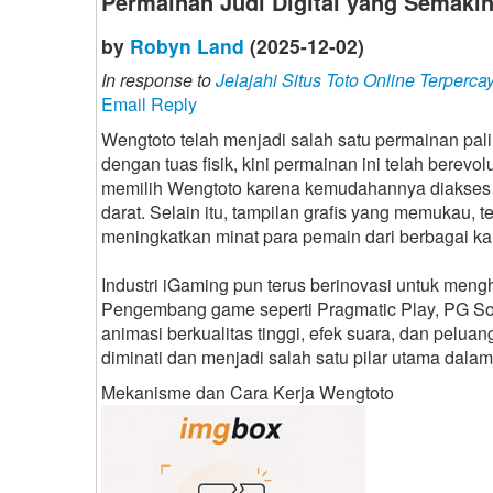
Permainan Judi Digital yang Semakin
by
Robyn Land
(2025-12-02)
In response to
Jelajahi Situs Toto Online Terperca
Email Reply
Wengtoto telah menjadi salah satu permainan paling
dengan tuas fisik, kini permainan ini telah berevol
memilih Wengtoto karena kemudahannya diakses m
darat. Selain itu, tampilan grafis yang memukau, 
meningkatkan minat para pemain dari berbagai ka
Industri iGaming pun terus berinovasi untuk me
Pengembang game seperti Pragmatic Play, PG Soft
animasi berkualitas tinggi, efek suara, dan pel
diminati dan menjadi salah satu pilar utama dala
Mekanisme dan Cara Kerja Wengtoto