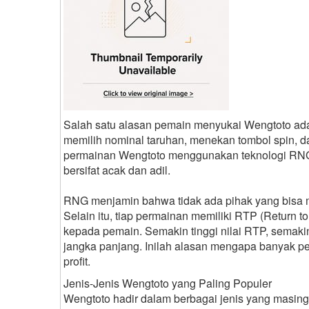
Salah satu alasan pemain menyukai Wengtoto a
memilih nominal taruhan, menekan tombol spin, 
permainan Wengtoto menggunakan teknologi RNG
bersifat acak dan adil.
RNG menjamin bahwa tidak ada pihak yang bisa m
Selain itu, tiap permainan memiliki RTP (Return
kepada pemain. Semakin tinggi nilai RTP, sema
jangka panjang. Inilah alasan mengapa banyak 
profit.
Jenis-Jenis Wengtoto yang Paling Populer
Wengtoto hadir dalam berbagai jenis yang masi