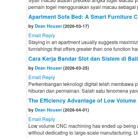
Syair macau adalah prediksi angka togel Macau y
pemain togel menggunakan syair macau sebagai 
Apartment Sofa Bed: A Smart Furniture C
by
Dean Houser
(2026-03-17)
Email Reply
Staying in an apartment usually suggests maximizi
furnishings that offers greater than one function h
Cara Kerja Bandar Slot dan Sistem di Bal
by
Dean Houser
(2026-03-25)
Email Reply
Perkembangan teknologi digital telah membawa p
hiburan dan permainan. Salah satu fenomena yan
The Efficiency Advantage of Low Volum
by
Dean Houser
(2026-04-01)
Email Reply
Low volume CNC machining has ended up being a v
without dedicating to large-scale manufacturing. 