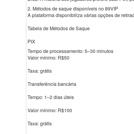
2. Métodos de saque disponíveis no 89VIP
A plataforma disponibiliza várias opções de retira
Tabela de Métodos de Saque
PIX
Tempo de processamento: 5–30 minutos
Valor mínimo: R$50
Taxa: grátis
Transferência bancária
Tempo: 1–2 dias úteis
Valor mínimo: R$100
Taxa: grátis