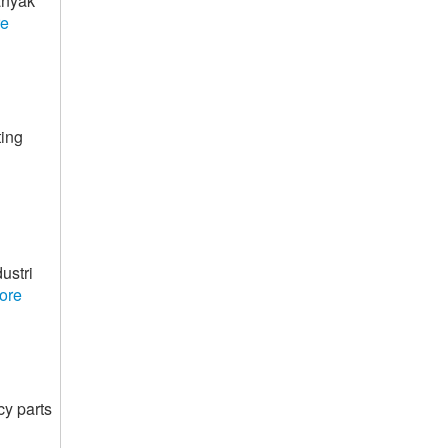
anyak
re
ting
ustri
ore
y parts