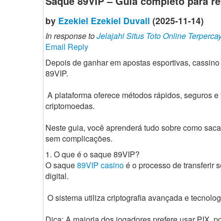
Saque 89VIP – Guia completo para ret
by
Ezekiel Ezekiel Duvall
(2025-11-14)
In response to
Jelajahi Situs Toto Online Terperca
Email Reply
Depois de ganhar em apostas esportivas, cassino 
89VIP.
A plataforma oferece métodos rápidos, seguros e t
criptomoedas.
Neste guia, você aprenderá tudo sobre como sac
sem complicações.
1. O que é o saque 89VIP?
O saque
89VIP casino
é o processo de transferir 
digital.
O sistema utiliza criptografia avançada e tecnol
Dica: A maioria dos jogadores prefere usar PIX, p