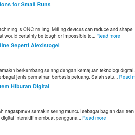
ons for Small Runs
chining is CNC milling. Milling devices can reduce and shape
t would certainly be tough or impossible to...
Read more
ine Seperti Alexistogel
semakin berkembang seiring dengan kemajuan teknologi digital.
bagai jenis permainan berbasis peluang. Salah satu...
Read m
em Hiburan Digital
ilah nagaspin99 semakin sering muncul sebagai bagian dari tren
 digital interaktif membuat pengguna...
Read more