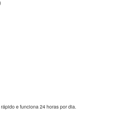
)
rápido e funciona 24 horas por dia.