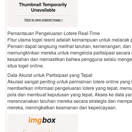
Pemantauan Pengeluaran Lotere Real-Time
Fitur utama togel resmi adalah kemampuan untuk melacak pe
Pemain dapat langsung melihat taruhan, kemenangan, dan 
memungkinkan mereka untuk mengelola partisipasi secara ef
kesalahan dan memastikan bahwa pengguna selalu mengeta
situs togel online.
Data Akurat untuk Partisipasi yang Tepat
Akurasi sangat penting untuk permainan lotere online yang
memberikan informasi pengeluaran lotere yang tepat, mem
pola dan membuat keputusan yang tepat. Akses ke data y
merencanakan taruhan mereka secara strategis dan mempert
mereka, meningkatkan keamanan dan kepercayaan.