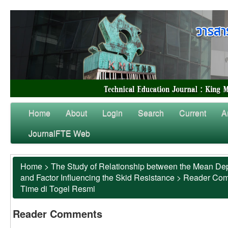
Home
About
Login
Search
Current
A
JournalFTE Web
Home
>
The Study of Relationship between the Mean Dep
and Factor Influencing the Skid Resistance
>
Reader Co
Time di Togel Resmi
Reader Comments