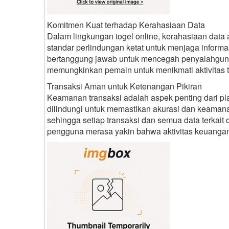
Komitmen Kuat terhadap Kerahasiaan Data
Dalam lingkungan togel online, kerahasiaan data a
standar perlindungan ketat untuk menjaga informas
bertanggung jawab untuk mencegah penyalahgunaa
memungkinkan pemain untuk menikmati aktivitas to
Transaksi Aman untuk Ketenangan Pikiran
Keamanan transaksi adalah aspek penting dari pl
dilindungi untuk memastikan akurasi dan keaman
sehingga setiap transaksi dan semua data terkait
pengguna merasa yakin bahwa aktivitas keuanga