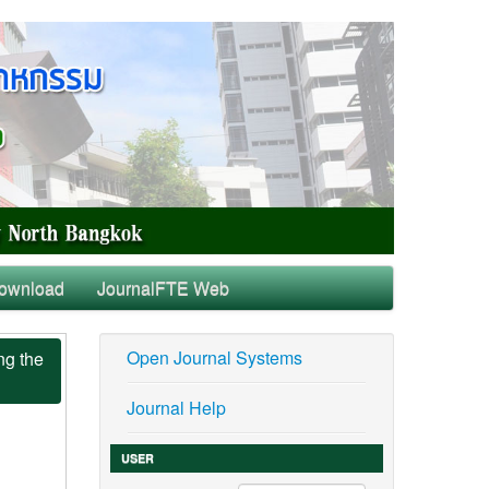
ownload
JournalFTE Web
Open Journal Systems
ng the
Journal Help
USER