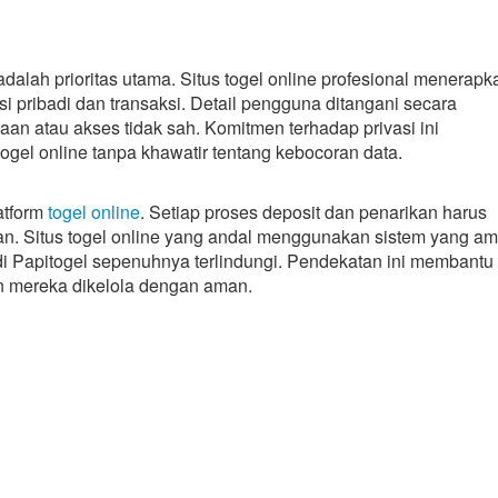
dalah prioritas utama. Situs togel online profesional menerapk
i pribadi dan transaksi. Detail pengguna ditangani secara
n atau akses tidak sah. Komitmen terhadap privasi ini
gel online tanpa khawatir tentang kebocoran data.
atform
togel online
. Setiap proses deposit dan penarikan harus
an. Situs togel online yang andal menggunakan sistem yang a
 di Papitogel sepenuhnya terlindungi. Pendekatan ini membantu
n mereka dikelola dengan aman.