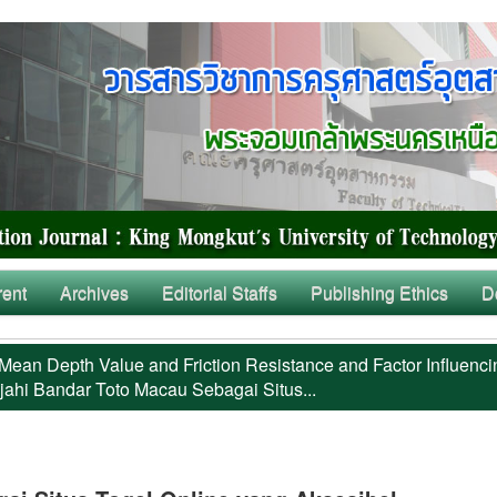
rent
Archives
Editorial Staffs
Publishing Ethics
D
Mean Depth Value and Friction Resistance and Factor Influenci
jahi Bandar Toto Macau Sebagai Situs...