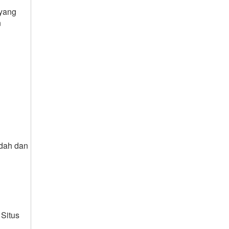
 yang
n
udah dan
 Situs