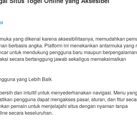
ai Situs Togel Online yang Aksesibel
ya
kemuka yang dikenal karena aksesibilitasnya, memudahkan pem
inan berbasis angka. Platform ini menekankan antarmuka yang
 lancar untuk mendukung pengguna baru maupun berpengalaman
eraksi secara bertanggung jawab sekaligus memaksimalkan
ngguna yang Lebih Baik
rsih dan intuitif untuk menyederhanakan navigasi. Menu yang 
astikan pengguna dapat mengakses pasar, aturan, dan fitur seca
kinkan pemain untuk menjelajahi situs dengan nyaman tanpa
ine secara keseluruhan.