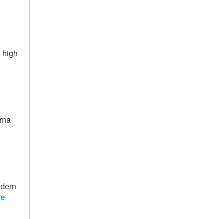
a high
arna
odern
re