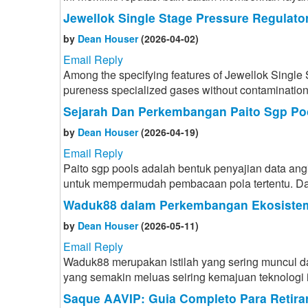
Jewellok Single Stage Pressure Regulato
by
Dean Houser
(2026-04-02)
Email Reply
Among the specifying features of Jewellok Single St
pureness specialized gases without contamination
Sejarah Dan Perkembangan Paito Sgp Pool
by
Dean Houser
(2026-04-19)
Email Reply
Paito sgp pools adalah bentuk penyajian data ang
untuk mempermudah pembacaan pola tertentu. Dala
Waduk88 dalam Perkembangan Ekosistem
by
Dean Houser
(2026-05-11)
Email Reply
Waduk88 merupakan istilah yang sering muncul 
yang semakin meluas seiring kemajuan teknologi i
Saque AAVIP: Guia Completo Para Retira