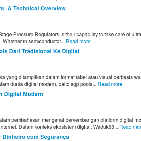
rs: A Technical Overview
age Pressure Regulators is their capability to take care of ultr
. Whether in semiconductor...
Read more
s Dari Tradisional Ke Digital
ka yang ditampilkan dalam format tabel atau visual berbasis w
m dunia digital modern, paito sgp pools...
Read more
 Digital Modern
dalam pembahasan mengenai perkembangan platform digital m
nternet. Dalam konteks ekosistem digital, Waduk88...
Read mo
r Dinheiro com Segurança