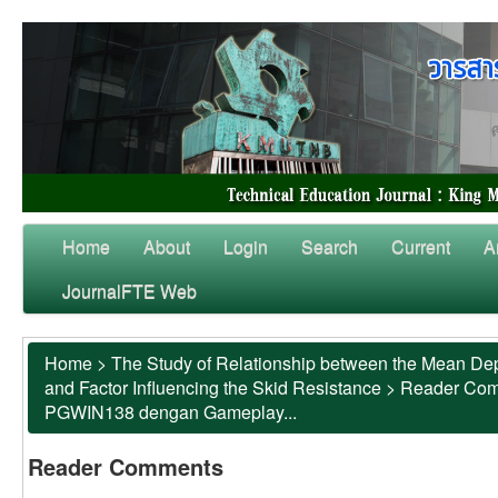
Home
About
Login
Search
Current
A
JournalFTE Web
Home
>
The Study of Relationship between the Mean Dep
and Factor Influencing the Skid Resistance
>
Reader Co
PGWIN138 dengan Gameplay...
Reader Comments