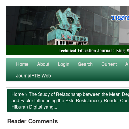
Home
About
Login
Search
Current
A
JournalFTE Web
Home
>
The Study of Relationship between the Mean Dep
and Factor Influencing the Skid Resistance
>
Reader Co
Hiburan Digital yang...
Reader Comments