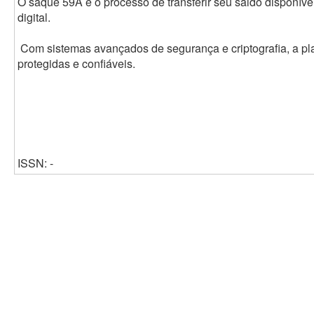
O saque 59A é o processo de transferir seu saldo disponível
digital.
Com sistemas avançados de segurança e criptografia, a pla
protegidas e confiáveis.
ISSN: -