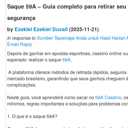
Saque 59A – Guia completo para retirar seu
segurança
by
Ezekiel Ezekiel Duvall
(2025-11-21)
In response to
Sumber Tepercaya Anda untuk Hasil Harian M
Email Reply
Depois de ganhar em apostas esportivas, cassino online o
esperado: realizar o saque
59A
.
A plataforma oferece métodos de retirada rápidos, seguros
mercado brasileiro, garantindo que seus ganhos cheguem 
complicações.
Neste guia, você aprenderá como sacar no
59A Cassino
, o
mínimos, regras importantes e soluções para problemas co
1. O que é o saque 59A?