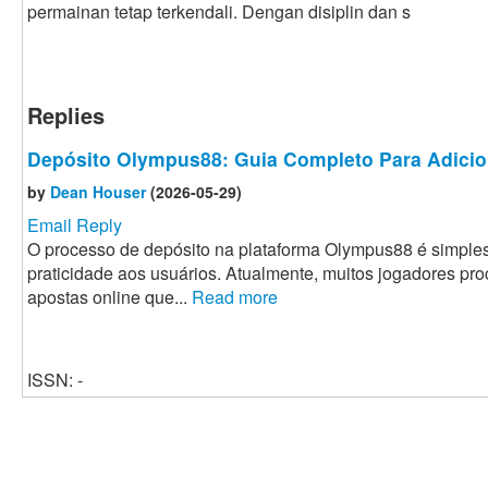
permainan tetap terkendali. Dengan disiplin dan s
Replies
Depósito Olympus88: Guia Completo Para Adici
by
Dean Houser
(2026-05-29)
Email Reply
O processo de depósito na plataforma Olympus88 é simples,
praticidade aos usuários. Atualmente, muitos jogadores p
apostas online que...
Read more
ISSN: -