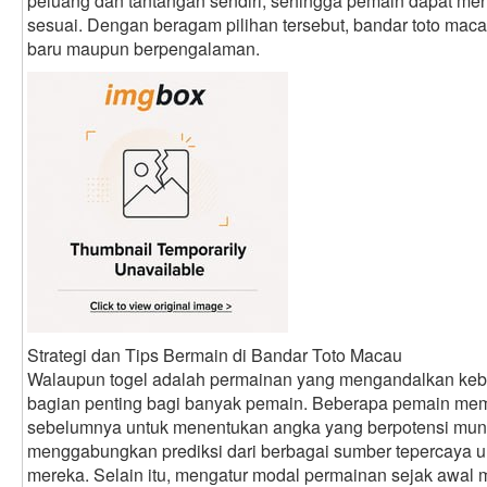
peluang dan tantangan sendiri, sehingga pemain dapat men
sesuai. Dengan beragam pilihan tersebut, bandar toto mac
baru maupun berpengalaman.
Strategi dan Tips Bermain di Bandar Toto Macau
Walaupun togel adalah permainan yang mengandalkan keber
bagian penting bagi banyak pemain. Beberapa pemain memi
sebelumnya untuk menentukan angka yang berpotensi munc
menggabungkan prediksi dari berbagai sumber tepercaya 
mereka. Selain itu, mengatur modal permainan sejak awal 