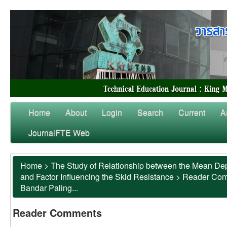
Home
About
Login
Search
Current
A
JournalFTE Web
Home
>
The Study of Relationship between the Mean Dep
and Factor Influencing the Skid Resistance
>
Reader Co
Bandar Paling...
Reader Comments