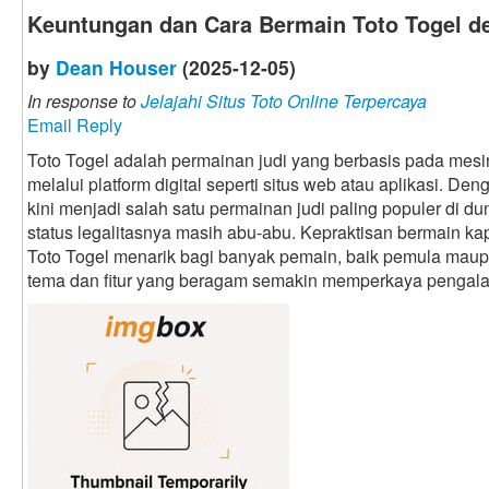
Keuntungan dan Cara Bermain Toto Togel 
by
Dean Houser
(2025-12-05)
In response to
Jelajahi Situs Toto Online Terpercaya
Email Reply
Toto Togel adalah permainan judi yang berbasis pada mesin
melalui platform digital seperti situs web atau aplikasi. De
kini menjadi salah satu permainan judi paling populer di du
status legalitasnya masih abu-abu. Kepraktisan bermain k
Toto Togel menarik bagi banyak pemain, baik pemula maupun 
tema dan fitur yang beragam semakin memperkaya pengal