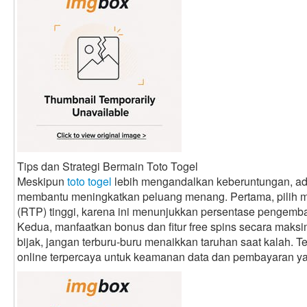
Tips dan Strategi Bermain Toto Togel
Meskipun
toto togel
lebih mengandalkan keberuntungan, ada
membantu meningkatkan peluang menang. Pertama, pilih me
(RTP) tinggi, karena ini menunjukkan persentase pengemb
Kedua, manfaatkan bonus dan fitur free spins secara maksi
bijak, jangan terburu-buru menaikkan taruhan saat kalah. Ter
online terpercaya untuk keamanan data dan pembayaran ya