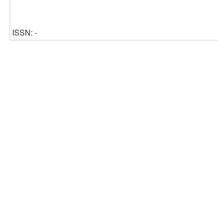
ISSN: -