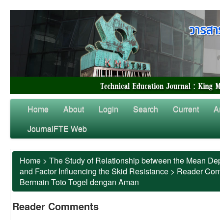
Home
About
Login
Search
Current
A
JournalFTE Web
Home
>
The Study of Relationship between the Mean Dep
and Factor Influencing the Skid Resistance
>
Reader Co
Bermain Toto Togel dengan Aman
Reader Comments