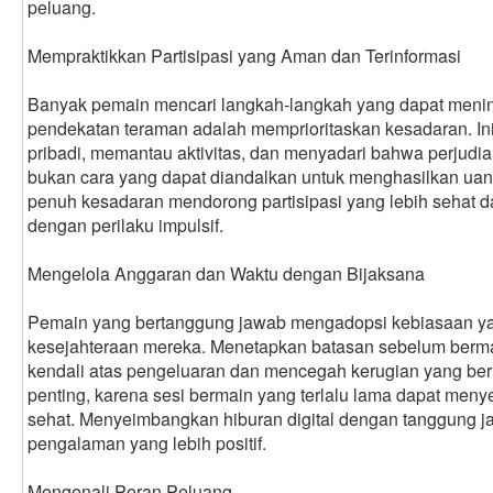
peluang.
Mempraktikkan Partisipasi yang Aman dan Terinformasi
Banyak pemain mencari langkah-langkah yang dapat menin
pendekatan teraman adalah memprioritaskan kesadaran. I
pribadi, memantau aktivitas, dan menyadari bahwa perjudi
bukan cara yang dapat diandalkan untuk menghasilkan ua
penuh kesadaran mendorong partisipasi yang lebih sehat da
dengan perilaku impulsif.
Mengelola Anggaran dan Waktu dengan Bijaksana
Pemain yang bertanggung jawab mengadopsi kebiasaan y
kesejahteraan mereka. Menetapkan batasan sebelum ber
kendali atas pengeluaran dan mencegah kerugian yang be
penting, karena sesi bermain yang terlalu lama dapat menye
sehat. Menyeimbangkan hiburan digital dengan tanggung 
pengalaman yang lebih positif.
Mengenali Peran Peluang