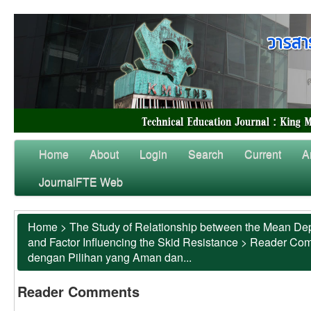
Home
About
Login
Search
Current
A
JournalFTE Web
Home
>
The Study of Relationship between the Mean Dep
and Factor Influencing the Skid Resistance
>
Reader Co
dengan Pilihan yang Aman dan...
Reader Comments