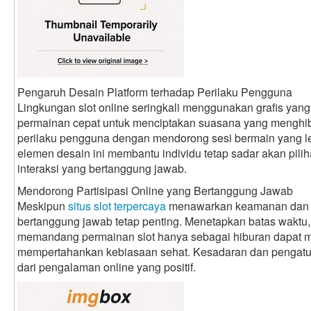
Pengaruh Desain Platform terhadap Perilaku Pengguna
Lingkungan slot online seringkali menggunakan grafis yang 
permainan cepat untuk menciptakan suasana yang menghibur
perilaku pengguna dengan mendorong sesi bermain yang l
elemen desain ini membantu individu tetap sadar akan pi
interaksi yang bertanggung jawab.
Mendorong Partisipasi Online yang Bertanggung Jawab
Meskipun
situs slot terpercaya
menawarkan keamanan dan k
bertanggung jawab tetap penting. Menetapkan batas waktu
memandang permainan slot hanya sebagai hiburan dapat
mempertahankan kebiasaan sehat. Kesadaran dan pengatu
dari pengalaman online yang positif.