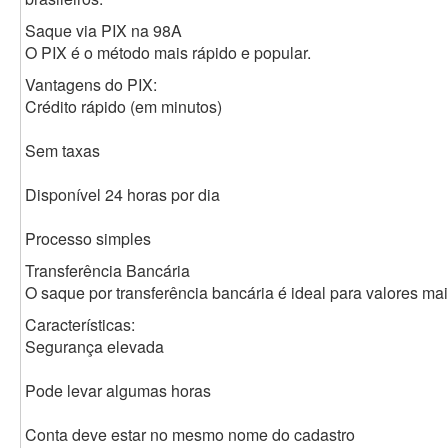
Saque via PIX na 98A
O PIX é o método mais rápido e popular.
Vantagens do PIX:
Crédito rápido (em minutos)
Sem taxas
Disponível 24 horas por dia
Processo simples
Transferência Bancária
O saque por transferência bancária é ideal para valores mai
Características:
Segurança elevada
Pode levar algumas horas
Conta deve estar no mesmo nome do cadastro