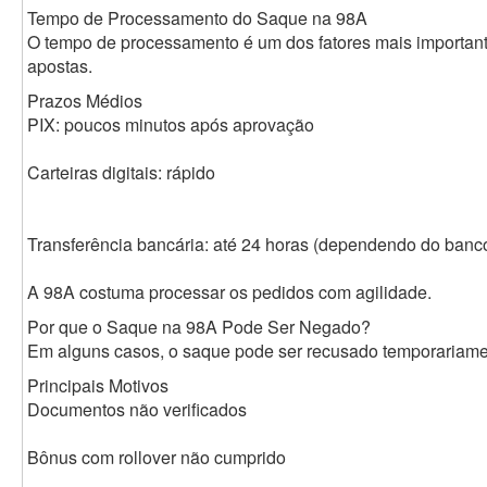
Tempo de Processamento do Saque na 98A
O tempo de processamento é um dos fatores mais importan
apostas.
Prazos Médios
PIX: poucos minutos após aprovação
Carteiras digitais: rápido
Transferência bancária: até 24 horas (dependendo do banc
A 98A costuma processar os pedidos com agilidade.
Por que o Saque na 98A Pode Ser Negado?
Em alguns casos, o saque pode ser recusado temporariame
Principais Motivos
Documentos não verificados
Bônus com rollover não cumprido