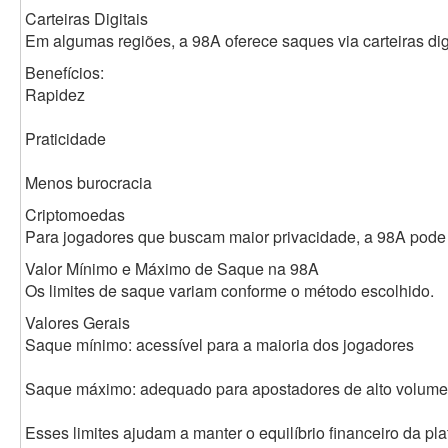
Carteiras Digitais
Em algumas regiões, a 98A oferece saques via carteiras digi
Benefícios:
Rapidez
Praticidade
Menos burocracia
Criptomoedas
Para jogadores que buscam maior privacidade, a 98A pode
Valor Mínimo e Máximo de Saque na 98A
Os limites de saque variam conforme o método escolhido.
Valores Gerais
Saque mínimo: acessível para a maioria dos jogadores
Saque máximo: adequado para apostadores de alto volume
Esses limites ajudam a manter o equilíbrio financeiro da pla