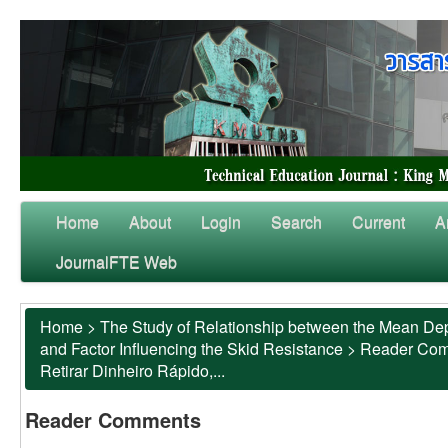
Home
About
Login
Search
Current
A
JournalFTE Web
Home
>
The Study of Relationship between the Mean Dep
and Factor Influencing the Skid Resistance
>
Reader Co
Retirar Dinheiro Rápido,...
Reader Comments