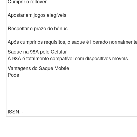
Cumprir o rollover
Apostar em jogos elegíveis
Respeitar o prazo do bônus
Após cumprir os requisitos, o saque é liberado normalmente
Saque na 98A pelo Celular
A 98A é totalmente compatível com dispositivos móveis.
Vantagens do Saque Mobile
Pode
ISSN: -