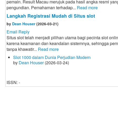
pemain. Result Macau merujuk pada hasil angka resmi yan
pengundian. Pemahaman terhadap...
Read more
Langkah Registrasi Mudah di Situs slot
by
Dean Houser
(2026-03-21)
Email Reply
Situs slot telah menjadi pilihan utama bagi pecinta slot onlin
karena keamanan dan keandalan sistemnya, sehingga pem
tanpa khawatir...
Read more
Slot 1000 dalam Dunia Perjudian Modern
by
Dean Houser
(2026-03-24)
ISSN: -