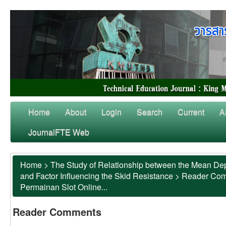
Home
About
Login
Search
Current
A
JournalFTE Web
Home
>
The Study of Relationship between the Mean Dep
and Factor Influencing the Skid Resistance
>
Reader Co
Permainan Slot Online...
Reader Comments