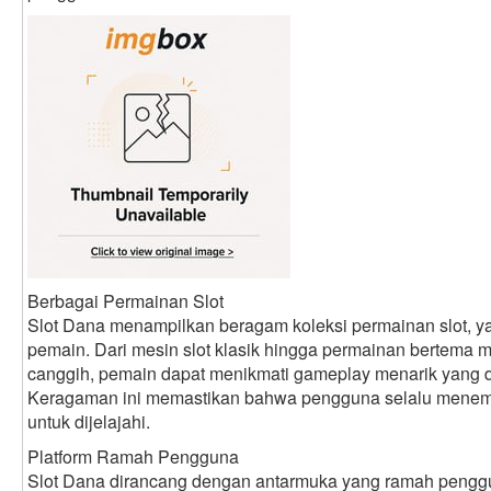
Berbagai Permainan Slot
Slot Dana menampilkan beragam koleksi permainan slot, y
pemain. Dari mesin slot klasik hingga permainan bertema mo
canggih, pemain dapat menikmati gameplay menarik yang 
Keragaman ini memastikan bahwa pengguna selalu menem
untuk dijelajahi.
Platform Ramah Pengguna
Slot Dana dirancang dengan antarmuka yang ramah pengg