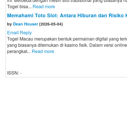
ini. Berbeda dengan mesin slot tradisional yang biasanya ha
Togel bisa...
Read more
Memahami Toto Slot: Antara Hiburan dan Risiko
by
Dean Houser
(2026-05-04)
Email Reply
Togel Macau merupakan bentuk permainan digital yang terins
yang biasanya ditemukan di kasino fisik. Dalam versi online
perangkat...
Read more
ISSN: -