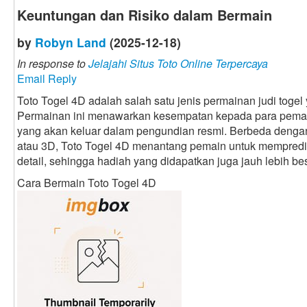
Keuntungan dan Risiko dalam Bermain
by
Robyn Land
(2025-12-18)
In response to
Jelajahi Situs Toto Online Terpercaya
Email Reply
Toto Togel 4D adalah salah satu jenis permainan judi togel
Permainan ini menawarkan kesempatan kepada para pemai
yang akan keluar dalam pengundian resmi. Berbeda dengan t
atau 3D, Toto Togel 4D menantang pemain untuk memprediks
detail, sehingga hadiah yang didapatkan juga jauh lebih bes
Cara Bermain Toto Togel 4D