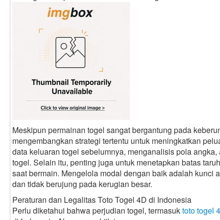
Meskipun permainan togel sangat bergantung pada keberu
mengembangkan strategi tertentu untuk meningkatkan pe
data keluaran togel sebelumnya, menganalisis pola angka, a
togel. Selain itu, penting juga untuk menetapkan batas taru
saat bermain. Mengelola modal dengan baik adalah kunci
dan tidak berujung pada kerugian besar.
Peraturan dan Legalitas Toto Togel 4D di Indonesia
Perlu diketahui bahwa perjudian togel, termasuk
toto togel 