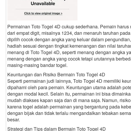
Permainan Toto Togel 4D cukup sederhana. Pemain harus m
dari empat digit, misalnya 1234, dan menaruh taruhan pada
dipilih cocok dengan angka yang keluar dalam pengundia
hadiah sesuai dengan tingkat kemenangan dan nilai taruh
menang di Toto Togel 4D, seperti menang dengan angka yan
menang dengan angka yang cocok tetapi urutannya berbeda 
masing-masing bandar togel.
Keuntungan dan Risiko Bermain Toto Togel 4D
Seperti permainan judi lainnya, Toto Togel 4D memiliki keu
dipahami oleh para pemain. Keuntungan utama adalah poten
dengan modal kecil. Selain itu, permainan ini bisa dimaink
mudah diakses kapan saja dan di mana saja. Namun, risiko
karena togel adalah permainan yang bergantung pada keb
dengan bijak dan tidak terlalu mengandalkan tebakan sema
besar.
Strategi dan Tips dalam Bermain Toto Togel 4D