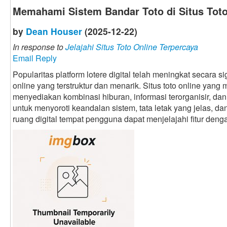
Memahami Sistem Bandar Toto di Situs Tot
by
Dean Houser
(2025-12-22)
In response to
Jelajahi Situs Toto Online Terpercaya
Email Reply
Popularitas platform lotere digital telah meningkat secara 
online yang terstruktur dan menarik. Situs toto online yang
menyediakan kombinasi hiburan, informasi terorganisir, dan
untuk menyoroti keandalan sistem, tata letak yang jelas, da
ruang digital tempat pengguna dapat menjelajahi fitur deng