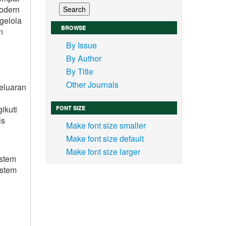
modern
gelola
BROWSE
n
By Issue
By Author
By Title
Other Journals
keluaran
ikuti
FONT SIZE
is
Make font size smaller
Make font size default
Make font size larger
istem
istem