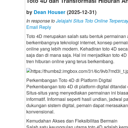
Toto 4D dan Transformasi Hiburan A
by
Dean Houser
(2025-12-31)
In response to
Jelajahi Situs Toto Online Terperca
Email Reply
Toto 4D merupakan salah satu bentuk permainan a
berkembangnya teknologi internet, konsep permaina
online yang lebih modern. Kehadiran toto 4D se
saja dan di mana saja. Hal ini menjadikan toto 4D
tren hiburan online yang terus berkembang.
Perkembangan Toto 4D di Platform Digital
Perkembangan toto 4D di platform digital ditanda
Situs-situs yang menyediakan permainan ini bia
informatif. Informasi seperti hasil undian, jadwa
dukungan sistem digital, pemain dapat merasakan
konvensional.
Kemudahan Akses dan Fleksibilitas Bermain
Salah satu keunggulan utama toto 4D adalah kem