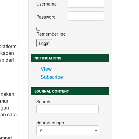
Username
Password
Remember me
platform
 kapan
NOTIFICATIONS
an dari
View
Subscribe
JOURNAL CONTENT
unakan.
namun
Search
engan
kan cara
Search Scope
tempat