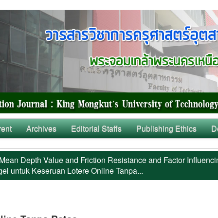
rent
Archives
Editorial Staffs
Publishing Ethics
D
Mean Depth Value and Friction Resistance and Factor Influenci
gel untuk Keseruan Lotere Online Tanpa...