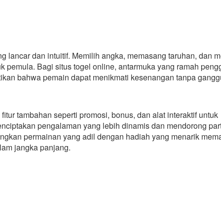
g lancar dan intuitif. Memilih angka, memasang taruhan, dan 
k pemula. Bagi situs togel online, antarmuka yang ramah pen
ikan bahwa pemain dapat menikmati kesenangan tanpa gang
tur tambahan seperti promosi, bonus, dan alat interaktif untuk
menciptakan pengalaman yang lebih dinamis dan mendorong part
abungkan permainan yang adil dengan hadiah yang menarik mem
alam jangka panjang.