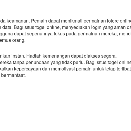
da keamanan. Pemain dapat menikmati permainan lotere onlin
n data. Bagi situs togel online, menyediakan login yang aman d
engguna dapat sepenuhnya fokus pada permainan mereka, menc
emua orang.
kan instan. Hadiah kemenangan dapat diakses segera,
eka tanpa penundaan yang tidak perlu. Bagi situs togel online
tkan kepercayaan dan memotivasi pemain untuk tetap terlibat
 bermanfaat.
a