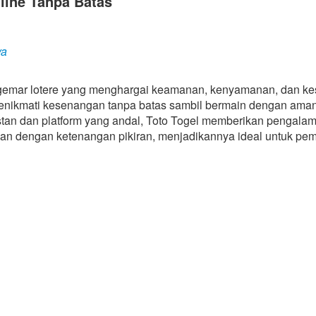
line Tanpa Batas
ya
nggemar lotere yang menghargai keamanan, kenyamanan, dan ke
menikmati kesenangan tanpa batas sambil bermain dengan ama
tan dan platform yang andal, Toto Togel memberikan pengala
 dengan ketenangan pikiran, menjadikannya ideal untuk pe