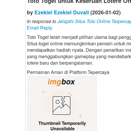
Toto Togel untuk Keseruan Lotere On
by
Ezekiel Ezekiel Duvall
(2026-01-02)
In response to
Jelajahi Situs Toto Online Terperca
Email Reply
Toto Togel telah menjadi pilihan utama bagi pe
Situs togel online memungkinkan pemain untuk 
mendapatkan hadiah nyata. Dengan penarikan ins
yang menggabungkan gameplay yang mendebarkan
lotere baru dan berpengalaman.
Permainan Aman di Platform Tepercaya