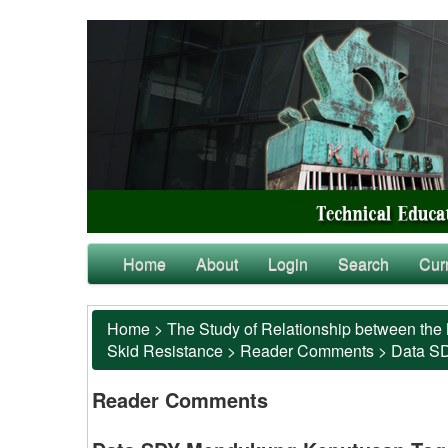
Home
About
Login
Search
Cur
Home
>
The Study of Relationship between the 
Skid Resistance
>
Reader Comments
>
Data SD
Reader Comments