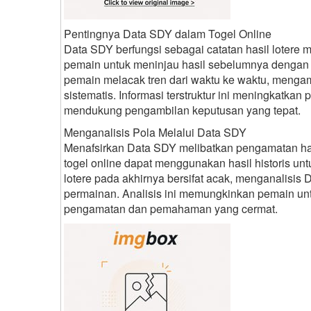
Pentingnya Data SDY dalam Togel Online
Data SDY berfungsi sebagai catatan hasil lotere m
pemain untuk meninjau hasil sebelumnya dengan
pemain melacak tren dari waktu ke waktu, mengam
sistematis. Informasi terstruktur ini meningkatk
mendukung pengambilan keputusan yang tepat.
Menganalisis Pola Melalui Data SDY
Menafsirkan Data SDY melibatkan pengamatan hasi
togel online dapat menggunakan hasil historis un
lotere pada akhirnya bersifat acak, menganalis
permainan. Analisis ini memungkinkan pemain untuk
pengamatan dan pemahaman yang cermat.