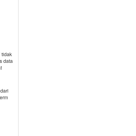
 tidak
s data
t
dari
berm