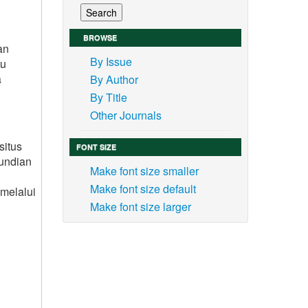
BROWSE
an
By Issue
tu
a
By Author
By Title
Other Journals
situs
FONT SIZE
 undian
Make font size smaller
Make font size default
 melalui
Make font size larger