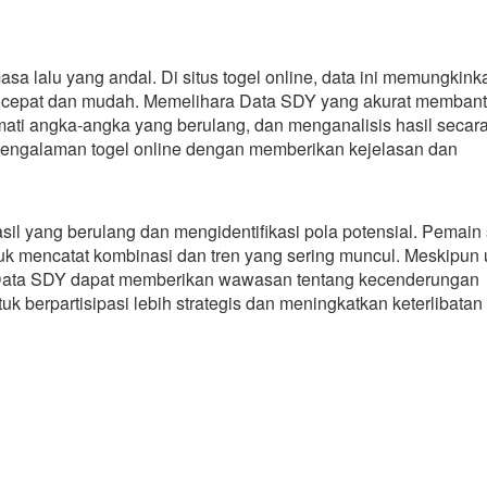
asa lalu yang andal. Di situs togel online, data ini memungkink
 cepat dan mudah. Memelihara Data SDY yang akurat memban
ati angka-angka yang berulang, dan menganalisis hasil secar
an pengalaman togel online dengan memberikan kejelasan dan
l yang berulang dan mengidentifikasi pola potensial. Pemain 
tuk mencatat kombinasi dan tren yang sering muncul. Meskipun
is Data SDY dapat memberikan wawasan tentang kecenderungan
 berpartisipasi lebih strategis dan meningkatkan keterlibatan