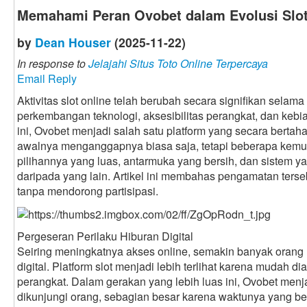
Memahami Peran Ovobet dalam Evolusi Slot 
by
Dean Houser
(2025-11-22)
In response to
Jelajahi Situs Toto Online Terpercaya
Email Reply
Aktivitas slot online telah berubah secara signifikan selama
perkembangan teknologi, aksesibilitas perangkat, dan kebia
ini, Ovobet menjadi salah satu platform yang secara berta
awalnya menganggapnya biasa saja, tetapi beberapa kemu
pilihannya yang luas, antarmuka yang bersih, dan sistem y
daripada yang lain. Artikel ini membahas pengamatan terse
tanpa mendorong partisipasi.
Pergeseran Perilaku Hiburan Digital
Seiring meningkatnya akses online, semakin banyak orang 
digital. Platform slot menjadi lebih terlihat karena mudah d
perangkat. Dalam gerakan yang lebih luas ini, Ovobet menjad
dikunjungi orang, sebagian besar karena waktunya yang b