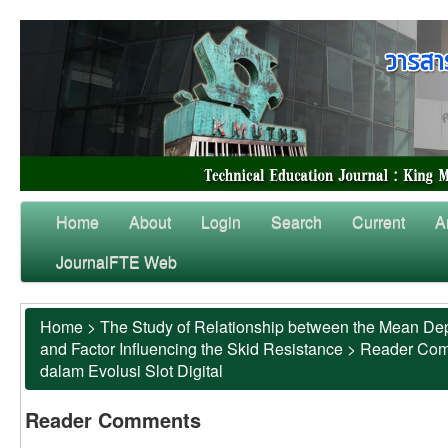
Home
About
Login
Search
Current
A
JournalFTE Web
Home
>
The Study of Relationship between the Mean Dep
and Factor Influencing the Skid Resistance
>
Reader Co
dalam Evolusi Slot Digital
Reader Comments