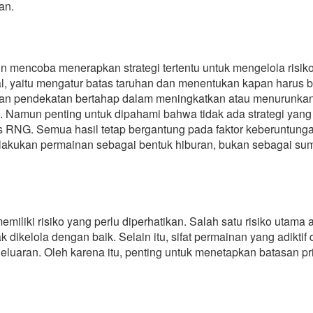
an.
 mencoba menerapkan strategi tertentu untuk mengelola risiko
, yaitu mengatur batas taruhan dan menentukan kapan harus b
kan pendekatan bertahap dalam meningkatkan atau menurunka
 Namun penting untuk dipahami bahwa tidak ada strategi yang
RNG. Semua hasil tetap bergantung pada faktor keberuntunga
rlakukan permainan sebagai bentuk hiburan, bukan sebagai su
emiliki risiko yang perlu diperhatikan. Salah satu risiko utama 
k dikelola dengan baik. Selain itu, sifat permainan yang adiktif
luaran. Oleh karena itu, penting untuk menetapkan batasan pr