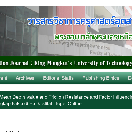
rent
Archives
Editorial Staffs
Publishing Ethics
D
Mean Depth Value and Friction Resistance and Factor Influenci
kap Fakta di Balik Istilah Togel Online