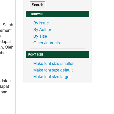
BROWSE
By Issue
. Salah
By Author
erhenti
n
By Title
 dapat
Other Journals
n. Oleh
mber
FONT SIZE
Make font size smaller
Make font size default
Make font size larger
adalah
 dapat
ibadi