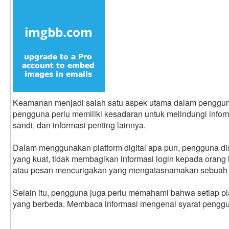
Keamanan menjadi salah satu aspek utama dalam penggunaa
pengguna perlu memiliki kesadaran untuk melindungi informa
sandi, dan informasi penting lainnya.
Dalam menggunakan platform digital apa pun, pengguna di
yang kuat, tidak membagikan informasi login kepada orang la
atau pesan mencurigakan yang mengatasnamakan sebuah 
Selain itu, pengguna juga perlu memahami bahwa setiap pla
yang berbeda. Membaca informasi mengenai syarat pengg