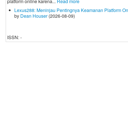
platform online karena...
Read more
Lexus288: Meninjau Pentingnya Keamanan Platform On
by
Dean Houser
(2026-08-09)
ISSN: -