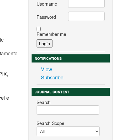
Username
Password
Remember me
te
etamente
NOTIFICATIONS
View
PIX,
Subscribe
JOURNAL CONTENT
vel e
Search
Search Scope