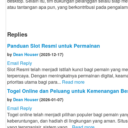
desktop. Selain itu, tim dukungan pelanggan selalu siap
atau tantangan apa pun, yang berkontribusi pada pengala
Replies
Panduan Slot Resmi untuk Permainan
by
Dean Houser
(2025-12-17)
Email Reply
Slot Resmi telah menjadi istilah kunci bagi pemain yang menc
terpercaya. Dengan meningkatnya permainan digital, keam
prioritas utama bagi para...
Read more
Togel Online dan Peluang untuk Kemenangan Be
by
Dean Houser
(2026-01-07)
Email Reply
Togel online telah menjadi pilihan populer bagi pemain ya
keberuntungan, dan hadiah di lingkungan yang aman. Situ
yang terorganisir, sistem yang...
Read more