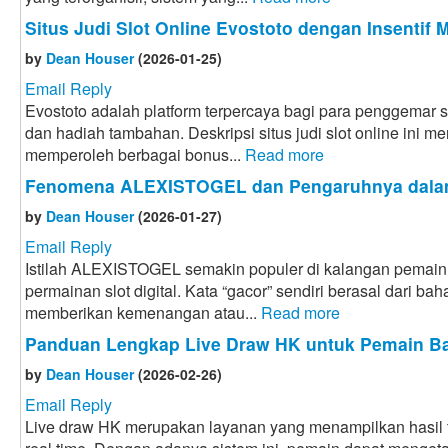
Situs Judi Slot Online Evostoto dengan Insentif 
by
Dean Houser
(2026-01-25)
Email Reply
Evostoto adalah platform terpercaya bagi para penggemar s
dan hadiah tambahan. Deskripsi situs judi slot online ini 
memperoleh berbagai bonus...
Read more
Fenomena ALEXISTOGEL dan Pengaruhnya dalam
by
Dean Houser
(2026-01-27)
Email Reply
Istilah ALEXISTOGEL semakin populer di kalangan pemain j
permainan slot digital. Kata “gacor” sendiri berasal dari bah
memberikan kemenangan atau...
Read more
Panduan Lengkap Live Draw HK untuk Pemain Ba
by
Dean Houser
(2026-02-26)
Email Reply
Live draw HK merupakan layanan yang menampilkan hasil 