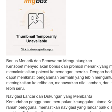
Bonus Menarik dan Penawaran Menguntungkan
Kenzobet menyediakan bonus dan promosi menarik yang
memaksimalkan potensi kemenangan mereka. Dengan hadia
dapat menikmati pengalaman bermain yang lebih menguntu
meningkatkan keterlibatan, menawarkan nilai tambah, dan
lebih seru.
Navigasi Lancar dan Dukungan yang Membantu
Kemudahan penggunaan merupakan keunggulan utama Kenzo
ramah pengguna, memastikan navigasi yang lancar baik di