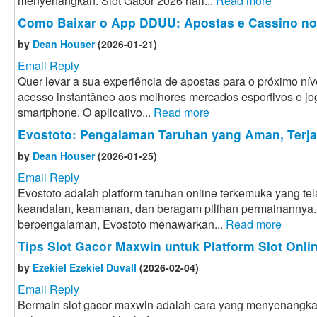
menyenangkan. Slot Gacor 2026 hari...
Read more
Como Baixar o App DDUU: Apostas e Cassino no 
by
Dean Houser
(2026-01-21)
Email Reply
Quer levar a sua experiência de apostas para o próximo n
acesso instantâneo aos melhores mercados esportivos e jo
smartphone. O aplicativo...
Read more
Evostoto: Pengalaman Taruhan yang Aman, Terj
by
Dean Houser
(2026-01-25)
Email Reply
Evostoto adalah platform taruhan online terkemuka yang t
keandalan, keamanan, dan beragam pilihan permainannya
berpengalaman, Evostoto menawarkan...
Read more
Tips Slot Gacor Maxwin untuk Platform Slot Onli
by
Ezekiel Ezekiel Duvall
(2026-02-04)
Email Reply
Bermain slot gacor maxwin adalah cara yang menyenangkan 