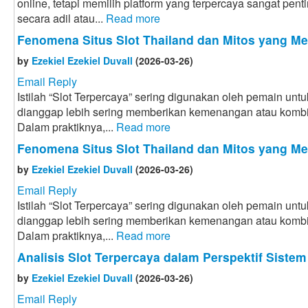
online, tetapi memilih platform yang terpercaya sangat pent
secara adil atau...
Read more
Fenomena Situs Slot Thailand dan Mitos yang Me
by
Ezekiel Ezekiel Duvall
(2026-03-26)
Email Reply
Istilah “Slot Terpercaya” sering digunakan oleh pemain u
dianggap lebih sering memberikan kemenangan atau kombina
Dalam praktiknya,...
Read more
Fenomena Situs Slot Thailand dan Mitos yang Me
by
Ezekiel Ezekiel Duvall
(2026-03-26)
Email Reply
Istilah “Slot Terpercaya” sering digunakan oleh pemain u
dianggap lebih sering memberikan kemenangan atau kombina
Dalam praktiknya,...
Read more
Analisis Slot Terpercaya dalam Perspektif Siste
by
Ezekiel Ezekiel Duvall
(2026-03-26)
Email Reply