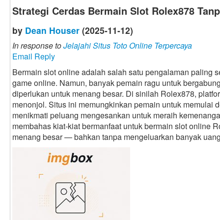
Strategi Cerdas Bermain Slot Rolex878 Tan
by
Dean Houser
(2025-11-12)
In response to
Jelajahi Situs Toto Online Terpercaya
Email Reply
Bermain slot online adalah salah satu pengalaman paling 
game online. Namun, banyak pemain ragu untuk bergabung
diperlukan untuk menang besar. Di sinilah Rolex878, platfo
menonjol. Situs ini memungkinkan pemain untuk memulai den
menikmati peluang mengesankan untuk meraih kemenangan b
membahas kiat-kiat bermanfaat untuk bermain slot online
menang besar — bahkan tanpa mengeluarkan banyak uang