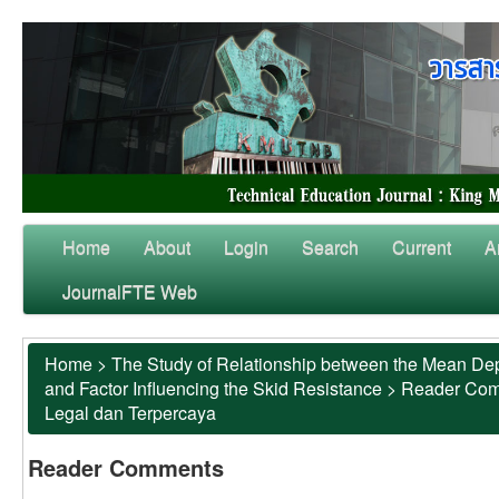
Home
About
Login
Search
Current
A
JournalFTE Web
Home
>
The Study of Relationship between the Mean Dep
and Factor Influencing the Skid Resistance
>
Reader Co
Legal dan Terpercaya
Reader Comments